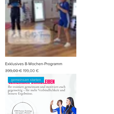
Exklusives 8-Wochen-Programm
Standardpreis
Sale-Preis
399,00 €
199,00 €
gemeinsam starten