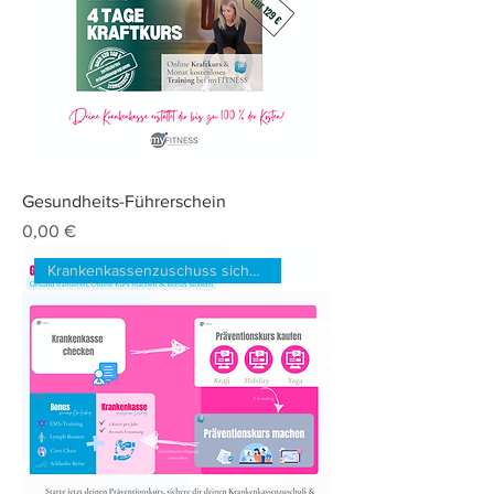
Gesundheits-Führerschein
Preis
0,00 €
Krankenkassenzuschuss sichern!