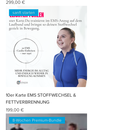
Preis
299,00 €
sanft starten
10er Karte EMS STOFFWECHSEL &
FETTVERBRENNUNG
Preis
199,00 €
8-Wochen Premium-Bundle