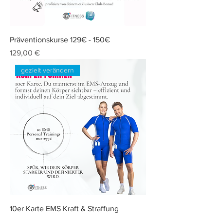
Präventionskurse 129€ - 150€
Preis
129,00 €
gezielt verändern
10er Karte EMS Kraft & Straffung