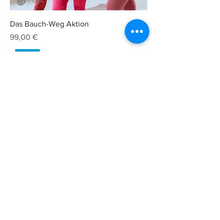
Das Bauch-Weg Aktion
Preis
99,00 €
Neu
Knack-Po Challenge
Preis
9,90 €