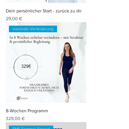
Dein persönlicher Start - zurück zu dir
Preis
29,00 €
maximale Veränderung
8-Wochen Programm
Preis
329,00 €
EMS Sommer Special