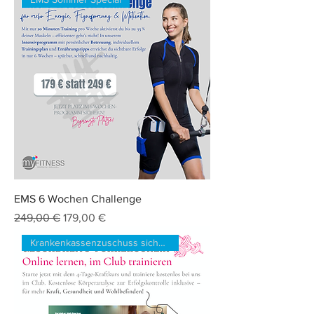
EMS 6 Wochen Challenge
Standardpreis
Sale-Preis
249,00 €
179,00 €
Krankenkassenzuschuss sichern!