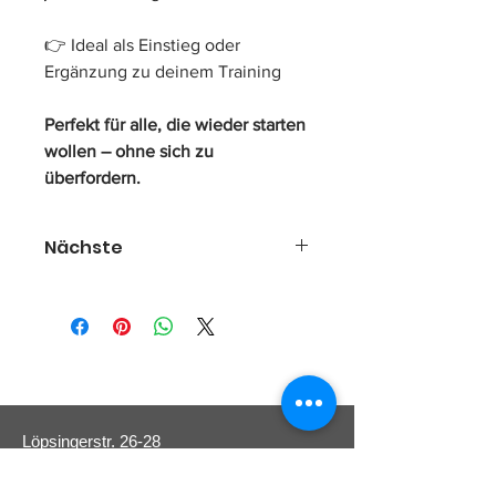
👉 Ideal als Einstieg oder 
Ergänzung zu deinem Training
Perfekt für alle, die wieder starten 
wollen – ohne sich zu 
überfordern.
Nächste
Starte entspannt - wähle direkt deinen 
Beratungstermin:
👉 
[
Termin auswählen
]
oder 
👉
Oder sichere dir deinen Platz 
verbindlich über den Warenkorb - wir 
Löpsingerstr. 26-28
melden uns dann persönlich bei dir 
86720 Nördlingen
für deinen Starttermin.