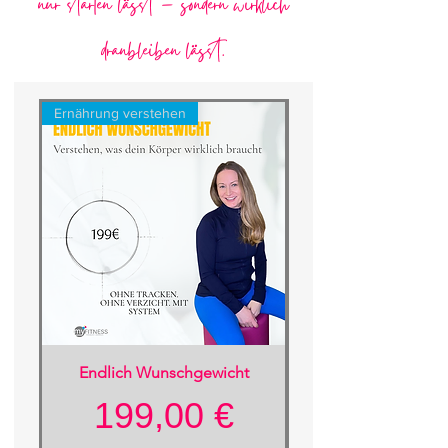
nur starten lässt – sondern wirklich
dranbleiben lässt.
Ernährung verstehen
maximale Veränderung
Endlich Wunschgewicht
Preis
199,00 €