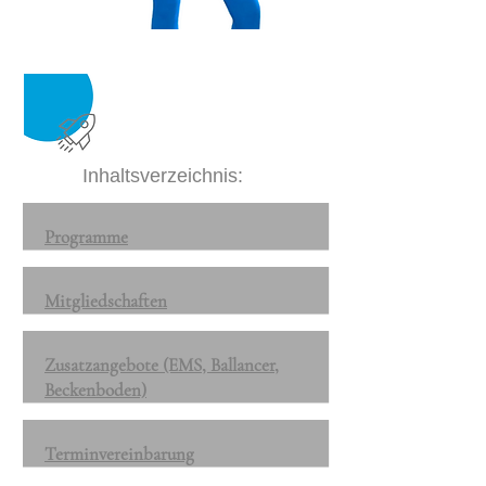
Inhaltsverzeichnis:
Programme
Mitgliedschaften
Zusatzangebote (EMS, Ballancer,
Beckenboden)
Terminvereinbarung