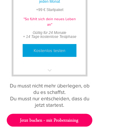
jeden Monat
+99 € Startpaket
"So fühlt sich dein neues Leben
an"
Gültig für 24 Monate
+ 14 Tage kostenlose Testphase
Kostenlos testen
Alles aus BASIC
Du musst nicht mehr überlegen, ob
du es schaffst.
Langfristige Begleitung
Du musst nur entscheiden, dass du
jetzt startest.
Kontinuierliche
Weiterentwicklung
Jetzt buchen - mit Probetraining
Maximale Ergebnisse
durch Konstanz