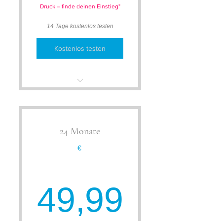
Druck – finde deinen Einstieg"
14 Tage kostenlos testen
Kostenlos testen
Flexibel starten
Persönlicher
Trainingsplan
24 Monate
Betreutes Training
€
Betreutes Training
49,99
49,99