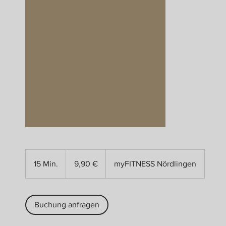
9,90
Euro
15 Min.
1
9,90 €
myFITNESS Nördlingen
5
M
i
Buchung anfragen
n
.