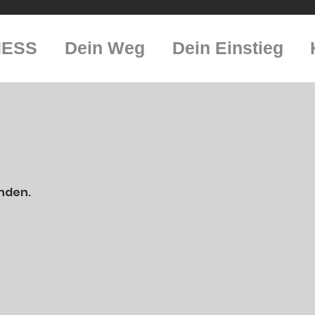
NESS
Dein Weg
Dein Einstieg
inden.