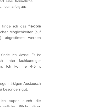
d eine freundliche
n den Erfolg aus.
 finde ich das
flexible
lichen Möglichkeiten (auf
d) abgestimmt werden
finde ich klasse. Es ist
ch unter fachkundiger
ren. Ich komme 4-5 x
regelmäßigen Austausch
ei besonders gut.
ich super durch die
perliche Rückschläge.