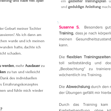
Training und habe viel Spaß
ein
gezielter Trainingsplan
un
und
geduldige Anleitung
mache
Susanne S.
Besonders gut
er Geburt meiner Tochter
Training
, dass je nach körper
passieren! Als ich dann am
meinen Gesundheitszustan
chen wurde und ich meinen
kann.
unden hatte, dachte ich
nicht schaden.
Die
flexiblen Trainingszeiten
toll selbstständig und do
zu werden
, mehr
Ausdauer
zu
„Beobachtung“ zu trainie
cken
zu tun und vielleicht
wöchentlich ins Training.
. Dank des individuellen
es Ernährungskonzeptes
Die
Abwechslung
durch den 
men und fühle mich wieder
der Übungen gefällt mir hierb
Durch das Training kam 
t?
Krebsbehandlung, ohne kör