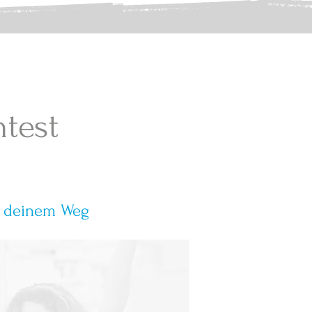
test
f deinem Weg