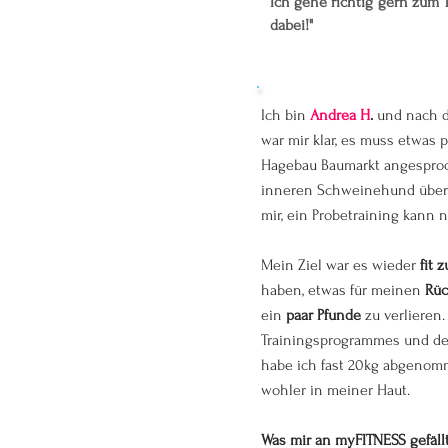
Ich gehe richtig gern zum 
dabei!"
Ich bin
Andrea H
.
und nach d
war mir klar, es muss etwas 
Hagebau Baumarkt angespro
inneren Schweinehund überw
mir, ein Probetraining kann 
Mein Ziel war es wieder
fit 
haben, etwas für meinen
Rü
ein
paar Pfunde
zu verlieren
Trainingsprogrammes und d
habe ich fast 20kg abgenom
wohler in meiner Haut.
Was mir an myFITNESS gefäll