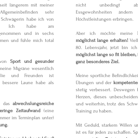
eit längerem mit meiner
nicht unbedingt ab
lgemeinbefinden sehr
Essgewohnheiten ändern
 Schwägerin habe ich von
Höchstleistungen erbringen.
ren. Ich habe am
lgenommen und in sechs
Aber ich möchte meine
men und fühle mich total
möglichst lange erhalten!
Viel
80. Lebensjahr, jetzt bin ich
möglichst lange so fit bleiben, 
 von
Sport und gesunder
ganz besonderes Ziel.
meine Migräne wesentlich
ilie und Freunden ist
Meine sportliche Befindlichkei
zt bessere Laune habe als
Übungen und der
kompetente
stetig verbessert. Deswegen 
Herzen, dieses unbescheiden
ir das
abwechslungsreiche
und weiterhin, trotz des Schw
eringe Zeitaufwand
(eine
Training zu haben.
mmer im Terminplan unter)
ung.
Mit Geduld, starkem Willen u
ist es für jeden zu schaffen. 