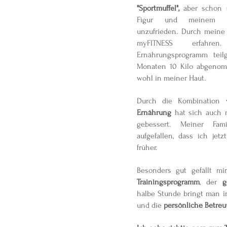
"Sportmuffel",
aber schon s
Figur und meinem Al
unzufrieden. Durch meine
myFITNESS erfah
Ernährungsprogramm tei
Monaten 10 Kilo abgenom
wohl in meiner Haut.
Durch die Kombination
Ernährung
hat sich auch 
gebessert. Meiner Fam
aufgefallen, dass ich jet
früher.
Besonders gut gefällt m
Trainingsprogramm
, der
g
halbe Stunde bringt man i
und die
persönliche Betreu