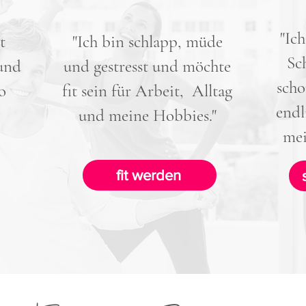
"Ic
t
"Ich bin schlapp, müde
Sc
und
und gestresst und möchte
scho
o
fit sein für Arbeit, Alltag
endl
und meine Hobbies."
mei
fit werden