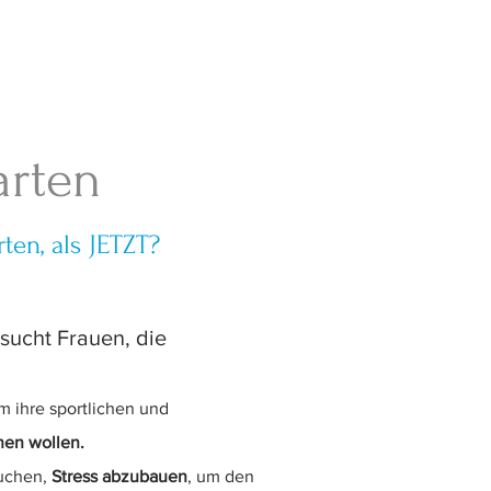
arten
ten, als JETZT?
sucht Frauen, die
 ihre sportlich
en und
hen wollen.
suchen,
Stress abzubauen
, um den