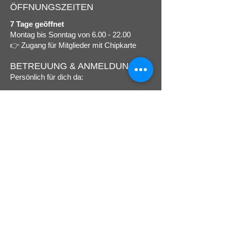
ÖFFNUNGSZEITEN
7 Tage geöffnet
Montag bis Sonntag von
6.00 - 22.00
👉 Zugang für Mitglieder mit Chipkarte
BETREUUNG & ANMELDUNG
Persönlich für dich da:
Mo. 08.00–13.00 & 15.00–19.00 Uhr
Di. 09.00–13.00 & 15.00–18.00 Uhr
Mi. 08.00–13.00 & 14.00–18.00 Uhr
Do. 09.00–13.00 & 15.00–19.00 Uhr
Fr. 08.00–13.00 & 15.00–17.00 Uhr
Jetzt Newsletter abonnieren!